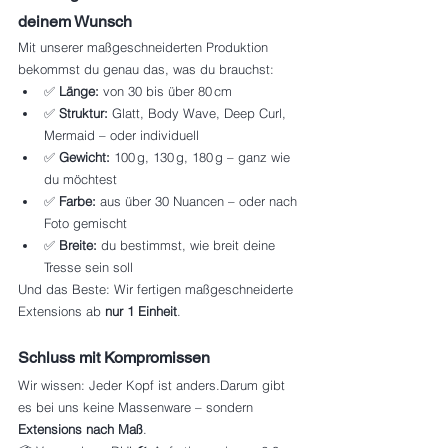
deinem Wunsch
Mit unserer maßgeschneiderten Produktion 
bekommst du genau das, was du brauchst:
✅ 
Länge:
 von 30 bis über 80 cm
✅ 
Struktur:
 Glatt, Body Wave, Deep Curl, 
Mermaid – oder individuell
✅ 
Gewicht:
 100 g, 130 g, 180 g – ganz wie 
du möchtest
✅ 
Farbe:
 aus über 30 Nuancen – oder nach 
Foto gemischt
✅ 
Breite:
 du bestimmst, wie breit deine 
Tresse sein soll
Und das Beste: Wir fertigen maßgeschneiderte 
Extensions ab 
nur 1 Einheit
.
Schluss mit Kompromissen
Wir wissen: Jeder Kopf ist anders.Darum gibt 
es bei uns keine Massenware – sondern 
Extensions nach Maß
.