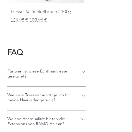
Tresse 2# Dunkelbraun# 100g
Tresse BURG# Weinrot 
Standardpreis
Sale-Preis
Standardpreis
129,95 €
103,96 €
179,95 €
FAQ
Für wen ist diese Echthaartresse
geeignet?
– geeignet für feines bis normales Haar – ideal
Wie viele Tressen benötige ich für
für natürliche Haarverlängerungen und
meine Haarverlängerung?
Haarverdichtungen – für Kundinnen, die ein
natürliches und gepflegtes Ergebnis wünschen
Für deine Haarverlängerung empfehlen wir: ✔
– sowohl für professionelle Anwendungen im
Welche Haarqualität bieten die
100 g für leichte Verdichtung oder natürliche
Salon als auch für die private Nutzung
Extensions von RAMO Hair an?
Ergebnisse ✔ 100–150 g für eine vollständige