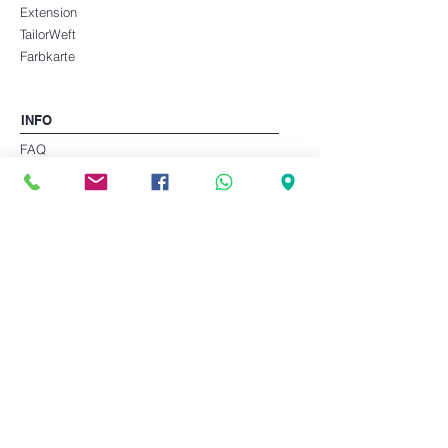
Extension
TailorWeft
Farbkarte
INFO
FAQ
Zahlung und Versand
Pflegeanleitung
Über uns
Blog​
RAMO
AGB
Widerrufsrecht
Online-Widerruf
Datenschutzerklärung
Impressum